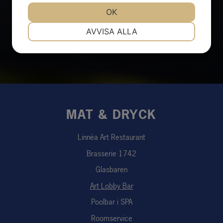
JA
NEJ
OK
JA
NEJ
NÖDVÄNDIG
INSTÄLLNINGAR
AVVISA ALLA
JA
NEJ
JA
NEJ
MARKNADSFÖRING
STATISTIK
MAT & DRYCK
Linnéa Art Restaurant
Brasserie 1742
Glasbaren
Art Lobby Bar
Poolbar i SPA
Roomservice