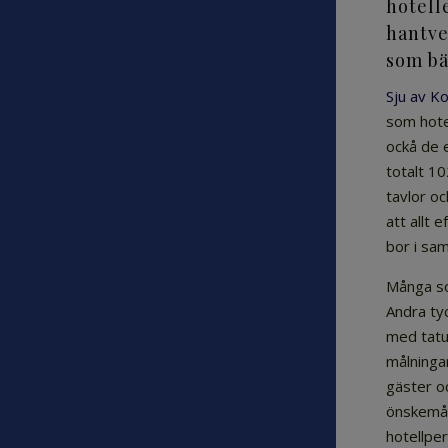
hotell
hantve
som bä
Sju av K
som hote
ockå de 
totalt 10
tavlor o
att allt 
bor i sam
Många som
Andra ty
med tatu
målninga
gäster o
önskemål 
hotellpe