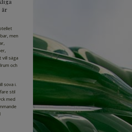
kliga
 är
otellet
 bar, men
ar,
er,
vill säga
llrum och
l sova i.
fare stil
ryck med
kommande
d