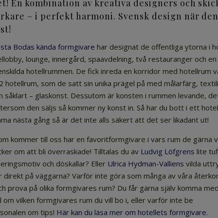
et! En kombination av kreativa designers och skic
rkare – i perfekt harmoni. Svensk design när den
st!
osta Bodas kända formgivare
har designat de offentliga ytorna i h
llobby, lounge, innergård, spaavdelning, två restauranger och en
enskilda hotellrummen. De fick
inreda en korridor med hotellrum v
2 hotellrum, som de satt sin unika prägel på med målarfärg, textili
ch såklart – glaskonst. Dessutom är konsten i rummen levande, det 
eftersom den säljs så kommer ny konst in. Så har du bott i ett hote
ma nästa gång så är det inte alls säkert att det ser likadant ut!
 kommer till oss har en favoritformgivare i vars rum de gärna vil
cker om att bli överraskade!
Tilltalas du av
Ludvig Löfgrens
lite tuf
eringsmotiv och döskallar? Eller
Ulrica Hydman-Valliens
vilda utt
r direkt på väggarna? Varför inte göra som många av våra åter
ch prova på olika formgivares rum? Du får gärna själv komma me
om vilken formgivares rum du vill bo i, eller varför inte be
rsonalen om tips!
Här kan du läsa mer om hotellets formgivare.