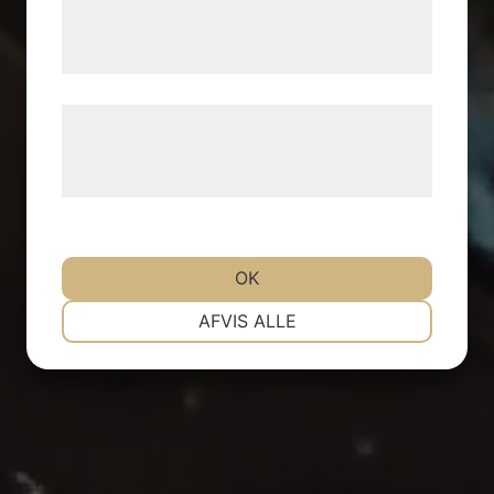
tjenester. Ved at klikke på 'OK' giver du
samtykke til disse formål.
Læs mere om vores brug af cookies og
behandling af persondata på vores
hjemmeside.
OK
NØDVENDIGE
PRÆFERENCER
AFVIS ALLE
MARKETING
STATISTIK