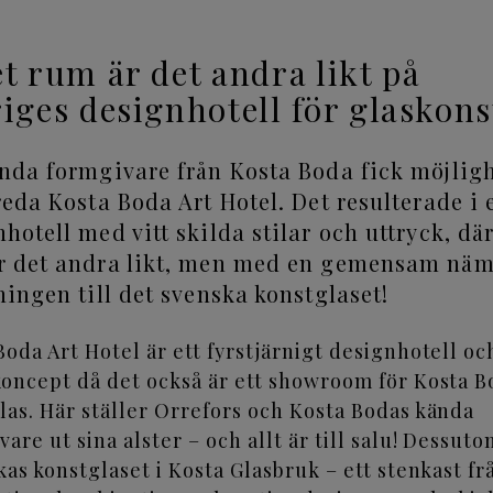
t rum är det andra likt på
iges designhotell för glaskons
ända formgivare
från
Kosta Boda
fick möjlig
reda Kosta Boda Art Hotel. Det resulterade i e
hotell med vitt skilda stilar och uttryck, dä
r det andra likt, men med en gemensam näm
ningen till det svenska konstglaset!
Boda Art Hotel är ett fyrstjärnigt designhotell oc
koncept då det också är ett showroom för Kosta B
las. Här ställer Orrefors och Kosta Bodas kända
are ut sina alster – och allt är till salu! Dessut
rkas konstglaset i Kosta Glasbruk – ett stenkast fr