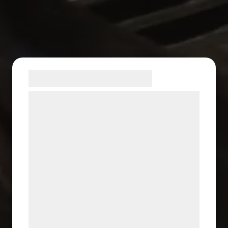
Samtykke til cookies
Vi og vores samarbejdspartnere bruger
teknologier, herunder cookies, til at
indsamle oplysninger om dig til forskellige
formål, herunder: Tilpasning af annoncering,
bedre brugeroplevelse, funktionalitet,
statistik og marketing. Disse oplysninger
kan blive delt med annoncerings- og
analysepartnere, som kan kombinere dem
med data, du tidligere har givet dem eller
de har indsamlet gennem din brug af deres