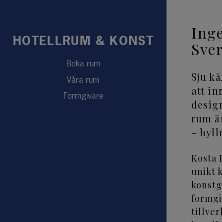
Inge
HOTELLRUM & KONST
Sver
Boka rum
Sju k
Våra rum
att in
Formgivare
design
rum ä
– hyll
Kosta 
unikt 
konstg
formgiv
tillve