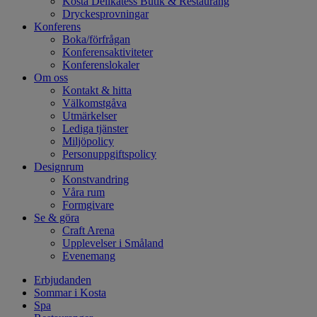
Kosta Delikatess Butik & Restaurang
Dryckesprovningar
Konferens
Boka/förfrågan
Konferensaktiviteter
Konferenslokaler
Om oss
Kontakt & hitta
Välkomstgåva
Utmärkelser
Lediga tjänster
Miljöpolicy
Personuppgiftspolicy
Designrum
Konstvandring
Våra rum
Formgivare
Se & göra
Craft Arena
Upplevelser i Småland
Evenemang
Erbjudanden
Sommar i Kosta
Spa