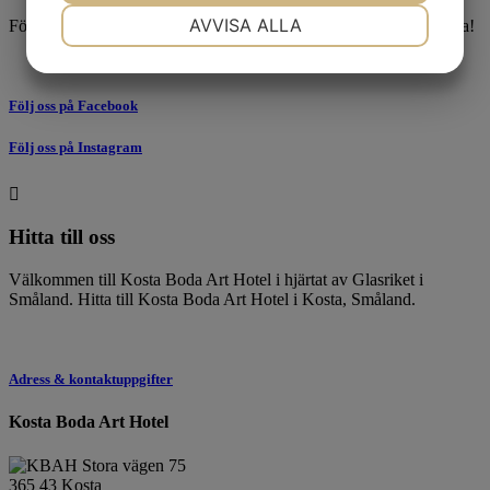
NÖDVÄNDIG
INSTÄLLNINGAR
AVVISA ALLA
Följ oss i sociala medier för se senaste nyheterna och erbjudandena!
JA
NEJ
JA
NEJ
MARKNADSFÖRING
STATISTIK
Följ oss på Facebook
Följ oss på Instagram

Hitta till oss
Välkommen till Kosta Boda Art Hotel i hjärtat av Glasriket i
Småland. Hitta till Kosta Boda Art Hotel i Kosta, Småland.
Adress & kontaktuppgifter
Kosta Boda Art Hotel
Stora vägen 75
365 43 Kosta