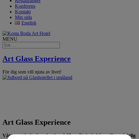
Restauranger
Konferens
Kontakt
Min sida
English
MENU
Art Glass Experience
För dig som vill njuta av livet!
Art Glass Experience
Vårt mest bokade paket innehåller allt du behöver för en härlig