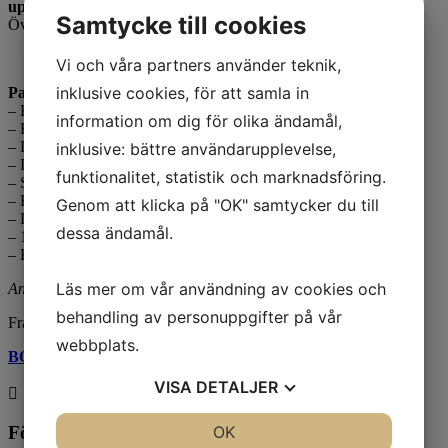
upplevelse!
Samtycke till cookies
Övernattning med frukost, middag & spa
Vi och våra partners använder teknik,
inklusive cookies, för att samla in
Paketet innehåller:
– En övernattning
information om dig för olika ändamål,
– En 3-rätters kvällssupé i Linnéa Art Restaurant
– Lunchbuffé
inklusive: bättre användarupplevelse,
– Frukostbuffé
funktionalitet, statistik och marknadsföring.
– Spaentré
– En unik glasgåva per rum att ta med hem
Genom att klicka på "OK" samtycker du till
– Lån av badrock och tofflor under er vistelse
dessa ändamål.
– 10% rabatt i glasshopen på Kosta Boda Art Hotel (ej på unikat)
– Ett fritt besök per person på Kosta Boda Glasbruk
Läs mer om vår användning av cookies och
Ankomstdag: måndag till söndag
behandling av personuppgifter på vår
Från
2 335
kr
per person i dubbelrum.
webbplats.
BOKA DITT PAKET
VISA
DETALJER

JA
NEJ
OK
JA
NEJ
Följ oss!