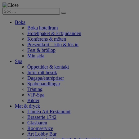
Boka
Boka hotellrum
Hotellpaket & Erbjudanden
Konferens & möten
Presentkort – köp & lös in
Fest & bröllop
Min sida
Spa
Öppettider & kontakt
Inför ditt besök
Dagspa/entrépriser
Spabehandlingar
Träning
VIP-Spa
Bilder
Mat & dryck
Linnéa Art Restaurant
Brasserie 1742
Glasbaren
Roomservice
Art Lobby Bar