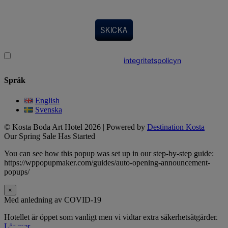
SKICKA
Jag vill ta emot nyheter och erbjudanden, och godkänner att
mina uppgifter behandlas enligt
integritetspolicyn
Språk
English
Svenska
© Kosta Boda Art Hotel 2026 | Powered by
Destination Kosta
Our Spring Sale Has Started
You can see how this popup was set up in our step-by-step guide:
https://wppopupmaker.com/guides/auto-opening-announcement-
popups/
×
Med anledning av COVID-19
Hotellet är öppet som vanligt men vi vidtar extra säkerhetsåtgärder.
Läs mer