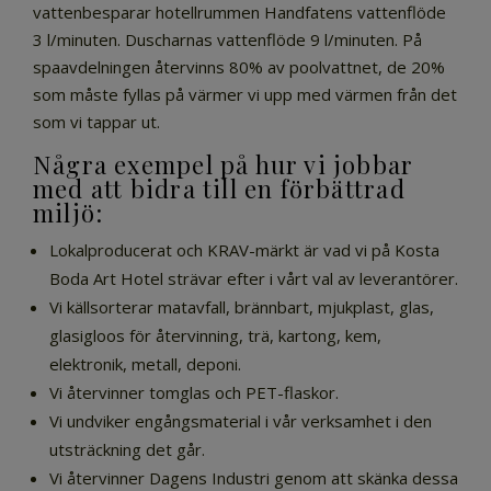
vattenbesparar hotellrummen Handfatens vattenflöde
3 l/minuten. Duscharnas vattenflöde 9 l/minuten. På
spaavdelningen återvinns 80% av poolvattnet, de 20%
som måste fyllas på värmer vi upp med värmen från det
som vi tappar ut.
Några exempel på hur vi jobbar
med att bidra till en förbättrad
miljö:
Lokalproducerat och KRAV-märkt är vad vi på Kosta
Boda Art Hotel strävar efter i vårt val av leverantörer.
Vi källsorterar matavfall, brännbart, mjukplast, glas,
glasigloos för återvinning, trä, kartong, kem,
elektronik, metall, deponi.
Vi återvinner tomglas och PET-flaskor.
Vi undviker engångsmaterial i vår verksamhet i den
utsträckning det går.
Vi återvinner Dagens Industri genom att skänka dessa