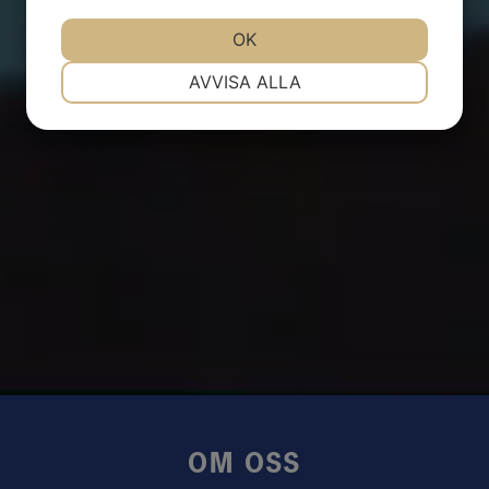
JA
NEJ
OK
JA
NEJ
NÖDVÄNDIG
INSTÄLLNINGAR
AVVISA ALLA
JA
NEJ
JA
NEJ
MARKNADSFÖRING
STATISTIK
OM OSS