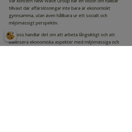
Vår koncern New Wave Group har en vision om hållbar
tillväxt där affärslösningar inte bara är ekonomiskt
gynnsamma, utan även hållbara ur ett socialt och
miljömässigt perspektiv.
För oss handlar det om att arbeta långsiktigt och att
balansera ekonomiska aspekter med miljömässiga och
sociala i alla beslut, stora som små. En god ekonomisk
tillväxt och sund ekonomi är en förutsättning för att
kunna påverka och driva en hållbar utveckling. Samtidigt
är vi övertygade om att det omvända också gäller – att
hållbarhet leder till innovation, nya affärer och en lönsam
affärsmodell även i framtiden.
Vi vill arbeta för en hållbar utveckling som maximerar
vårt bidrag till globalt överenskomna mål för hållbar
utveckling, skapar långsiktigt värde för koncernen och
samtidigt tar hänsyn till intressenternas förväntningar.
En central del i arbetet är att aktivt sprida kunskap och