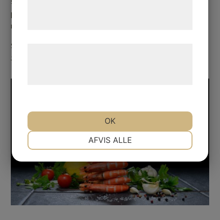
sillar och färskpotatis. Du finner även rökt fisk,
tjenester. Ved at klikke på 'OK' giver du
potatissallad, charkuterier från Kosta Safaripark och
samtykke til disse formål.
mycket mer!
Sommarbuffé kostar
425:-
Læs mere om vores brug af cookies og
Serveras den
20 juni – 16 augusti, kl 12.00 – 15.00
behandling af persondata på vores
hjemmeside.
OK
NØDVENDIGE
PRÆFERENCER
AFVIS ALLE
MARKETING
STATISTIK