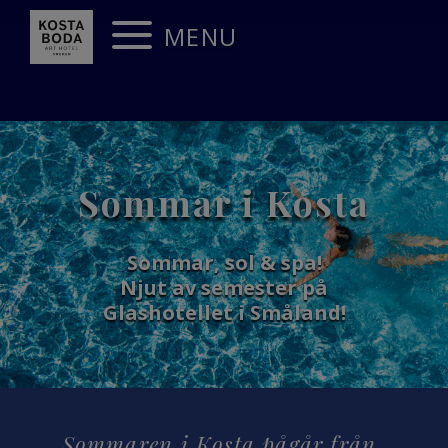
MENU
Sommar i Kosta
Sommar, sol & spa!
Njut av semester på
Glashotellet i Småland!
Sommaren i Kosta pågår från