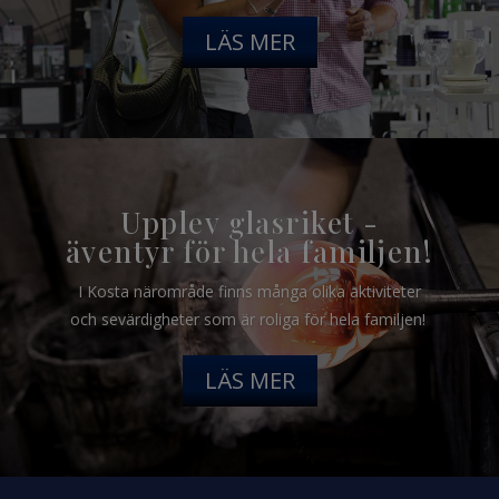
LÄS MER
Upplev glasriket -
äventyr för hela familjen!
I Kosta närområde finns många olika aktiviteter
och sevärdigheter som är roliga för hela familjen!
LÄS MER