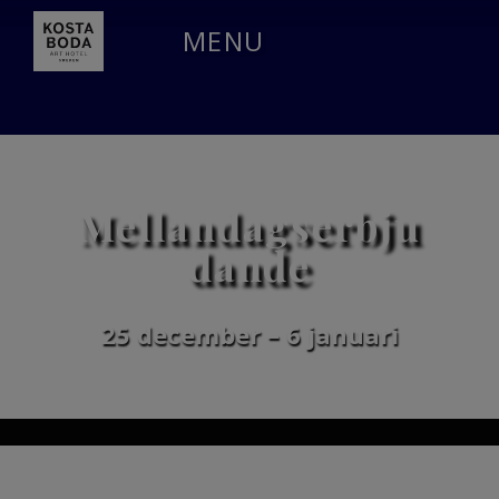
MENU
Mellandagserbju
dande
25 december – 6 januari