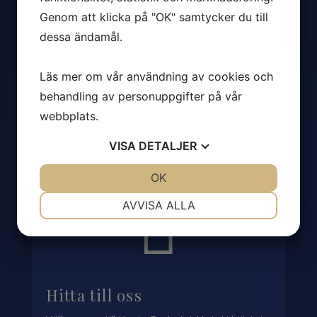
Följ oss i sociala medier för se senaste
Genom att klicka på "OK" samtycker du till
nyheterna och erbjudandena!
dessa ändamål.
Följ oss på Facebook
Läs mer om vår användning av cookies och
Följ oss på Instagram
behandling av personuppgifter på vår
webbplats.
VISA
DETALJER
JA
NEJ
OK
JA
NEJ
NÖDVÄNDIG
INSTÄLLNINGAR

AVVISA ALLA
JA
NEJ
JA
NEJ
MARKNADSFÖRING
STATISTIK
Hitta till oss