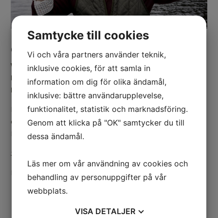
Samtycke till cookies
Crayfish party with Per Morberg
Vi och våra partners använder teknik,
When the late summer sun is going down, Per
inklusive cookies, för att samla in
Morberg invites you to a crayfish party at Kosta
information om dig för olika ändamål,
Lodge.
inklusive: bättre användarupplevelse,
Enjoy a wonderful experience with freshly caught Småland
funktionalitet, statistik och marknadsföring.
crayfish, entertainment and new acquaintances at Kosta
Genom att klicka på "OK" samtycker du till
Lodge in the company of Per Morberg.
dessa ändamål.
Saturday, August 23, 6:00 PM – 10:00 PM
Läs mer om vår användning av cookies och
Price:
SEK 895
per person
behandling av personuppgifter på vår
webbplats.
VISA
DETALJER