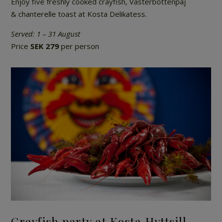
Enjoy five freshly cooked crayfish, Västerbottenpaj
& chanterelle toast at Kosta Delikatess.
Served: 1 – 31 August
Price
SEK 279
per person
Crayfish party at Kosta Hyttsill