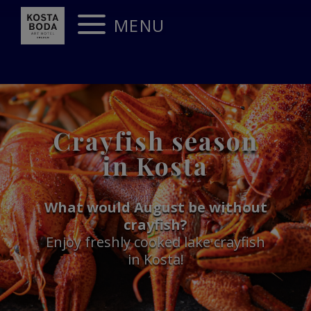
MENU
Crayfish season
in Kosta
What would August be without
crayfish?
Enjoy freshly cooked lake crayfish
in Kosta!